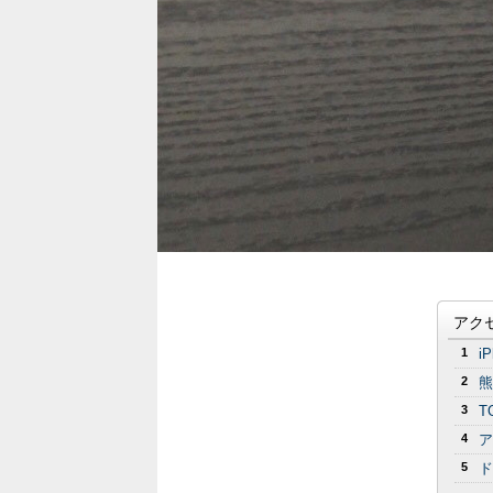
アク
1
i
2
熊
3
T
4
ア
5
ド