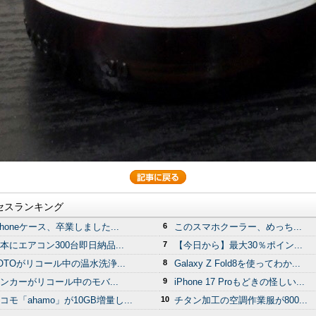
セスランキング
Phoneケース、卒業しました...
6
このスマホクーラー、めっち...
本にエアコン300台即日納品...
7
【今日から】最大30％ポイン...
OTOがリコール中の温水洗浄...
8
Galaxy Z Fold8を使ってわか...
ンカーがリコール中のモバ...
9
iPhone 17 Proもどきの怪しい...
コモ「ahamo」が10GB増量し...
10
チタン加工の空調作業服が800...