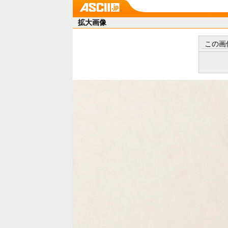
拡大画像
この画