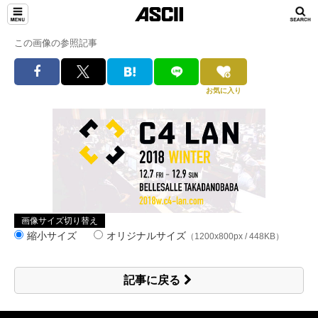
この画像の参照記事
お気に入り
画像サイズ切り替え
縮小サイズ
オリジナルサイズ
（1200x800px / 448KB）
記事に戻る