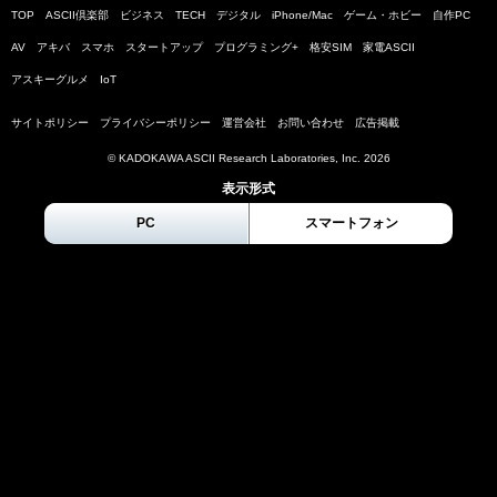
TOP
ASCII倶楽部
ビジネス
TECH
デジタル
iPhone/Mac
ゲーム・ホビー
自作PC
AV
アキバ
スマホ
スタートアップ
プログラミング+
格安SIM
家電ASCII
アスキーグルメ
IoT
サイトポリシー
プライバシーポリシー
運営会社
お問い合わせ
広告掲載
© KADOKAWA ASCII Research Laboratories, Inc.
2026
表示形式
PC
スマートフォン