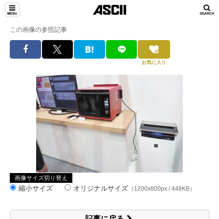
この画像の参照記事
お気に入り
画像サイズ切り替え
縮小サイズ
オリジナルサイズ
（1200x800px / 448KB）
記事に戻る