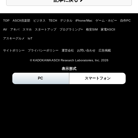
TOP
ASCII倶楽部
ビジネス
TECH
デジタル
iPhone/Mac
ゲーム・ホビー
自作PC
AV
アキバ
スマホ
スタートアップ
プログラミング+
格安SIM
家電ASCII
アスキーグルメ
IoT
サイトポリシー
プライバシーポリシー
運営会社
お問い合わせ
広告掲載
© KADOKAWA ASCII Research Laboratories, Inc.
2026
表示形式
PC
スマートフォン