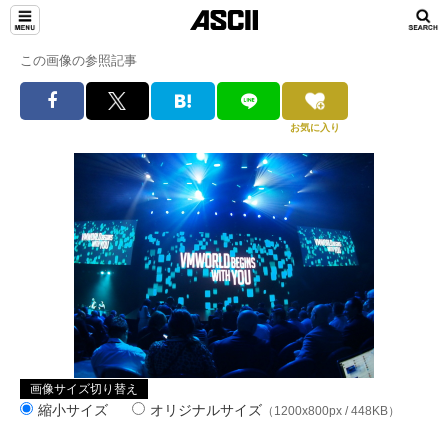
この画像の参照記事
お気に入り
画像サイズ切り替え
縮小サイズ
オリジナルサイズ
（1200x800px / 448KB）