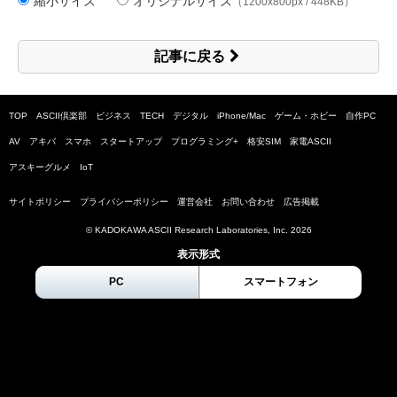
縮小サイズ
オリジナルサイズ
（1200x800px / 448KB）
記事に戻る
TOP
ASCII倶楽部
ビジネス
TECH
デジタル
iPhone/Mac
ゲーム・ホビー
自作PC
AV
アキバ
スマホ
スタートアップ
プログラミング+
格安SIM
家電ASCII
アスキーグルメ
IoT
サイトポリシー
プライバシーポリシー
運営会社
お問い合わせ
広告掲載
© KADOKAWA ASCII Research Laboratories, Inc.
2026
表示形式
PC
スマートフォン