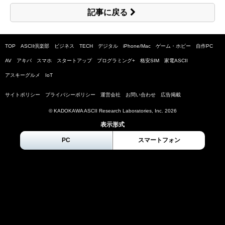
記事に戻る
TOP
ASCII倶楽部
ビジネス
TECH
デジタル
iPhone/Mac
ゲーム・ホビー
自作PC
AV
アキバ
スマホ
スタートアップ
プログラミング+
格安SIM
家電ASCII
アスキーグルメ
IoT
サイトポリシー
プライバシーポリシー
運営会社
お問い合わせ
広告掲載
© KADOKAWA ASCII Research Laboratories, Inc.
2026
表示形式
PC
スマートフォン