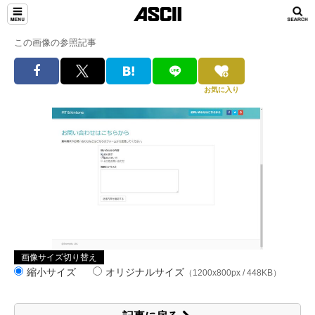
この画像の参照記事
お気に入り
画像サイズ切り替え
縮小サイズ
オリジナルサイズ
（1200x800px / 448KB）