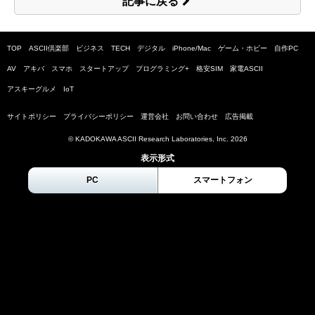
記事に戻る
TOP
ASCII倶楽部
ビジネス
TECH
デジタル
iPhone/Mac
ゲーム・ホビー
自作PC
AV
アキバ
スマホ
スタートアップ
プログラミング+
格安SIM
家電ASCII
アスキーグルメ
IoT
サイトポリシー
プライバシーポリシー
運営会社
お問い合わせ
広告掲載
© KADOKAWA ASCII Research Laboratories, Inc.
2026
表示形式
PC
スマートフォン