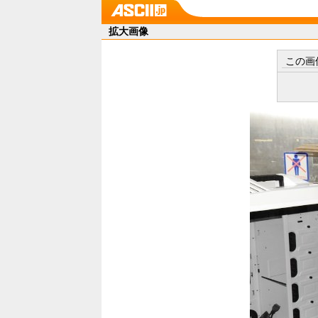
拡大画像
この画