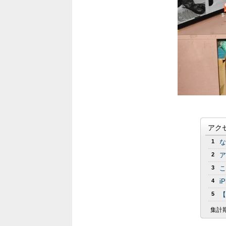
アク
1
な
2
ア
3
こ
4
i
5
【
集計