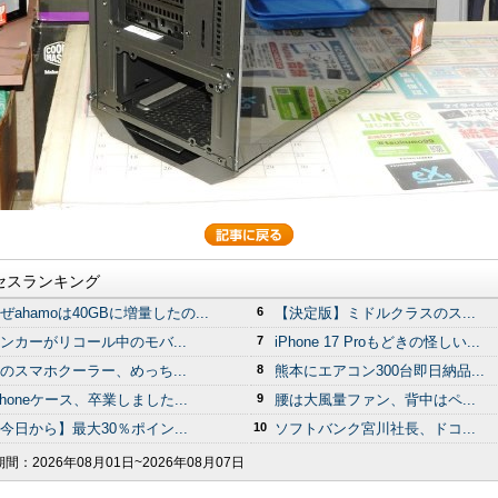
セスランキング
ぜahamoは40GBに増量したの...
6
【決定版】ミドルクラスのス...
ンカーがリコール中のモバ...
7
iPhone 17 Proもどきの怪しい...
のスマホクーラー、めっち...
8
熊本にエアコン300台即日納品...
Phoneケース、卒業しました...
9
腰は大風量ファン、背中はペ...
今日から】最大30％ポイン...
10
ソフトバンク宮川社長、ドコ...
期間：
2026年08月01日~2026年08月07日