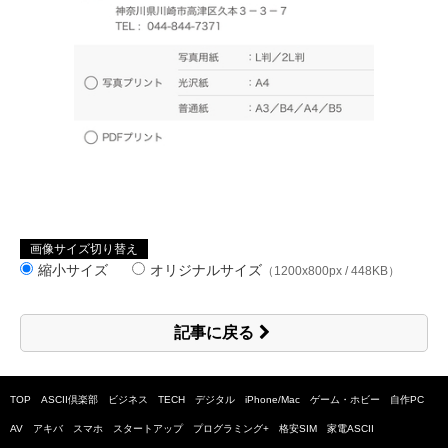
画像サイズ切り替え
縮小サイズ
オリジナルサイズ
（1200x800px / 448KB）
記事に戻る
TOP
ASCII倶楽部
ビジネス
TECH
デジタル
iPhone/Mac
ゲーム・ホビー
自作PC
AV
アキバ
スマホ
スタートアップ
プログラミング+
格安SIM
家電ASCII