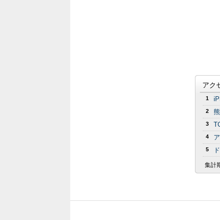
アク
1
i
2
熊
3
T
4
ア
5
ド
集計