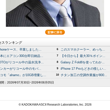
セスランキング
Phoneケース、卒業しました...
6
このスマホクーラー、めっち...
本にエアコン300台即日納品...
7
【今日から】最大30％ポイン...
OTOがリコール中の温水洗浄...
8
Galaxy Z Fold8を使ってわか...
ンカーがリコール中のモバ...
9
iPhone 17 Proもどきの怪しい...
コモ「ahamo」が10GB増量し...
10
チタン加工の空調作業服が800...
期間：
2026年07月30日~2026年08月05日
© KADOKAWA ASCII Research Laboratories, Inc.
2026