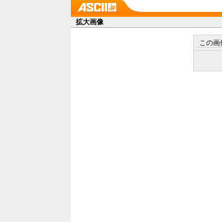
拡大画像
この画