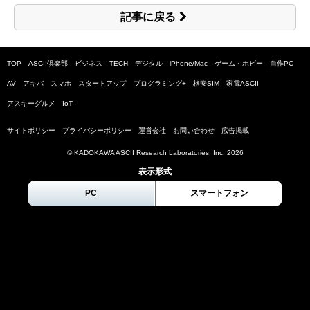
記事に戻る
TOP
ASCII倶楽部
ビジネス
TECH
デジタル
iPhone/Mac
ゲーム・ホビー
自作PC
AV
アキバ
スマホ
スタートアップ
プログラミング+
格安SIM
家電ASCII
アスキーグルメ
IoT
サイトポリシー
プライバシーポリシー
運営会社
お問い合わせ
広告掲載
© KADOKAWA ASCII Research Laboratories, Inc.
2026
表示形式
PC
スマートフォン