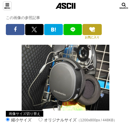
この画像の参照記事
お気に入り
画像サイズ切り替え
縮小サイズ
オリジナルサイズ
（1200x800px / 448KB）