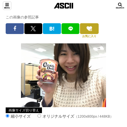
この画像の参照記事
お気に入り
画像サイズ切り替え
縮小サイズ
オリジナルサイズ
（1200x800px / 448KB）