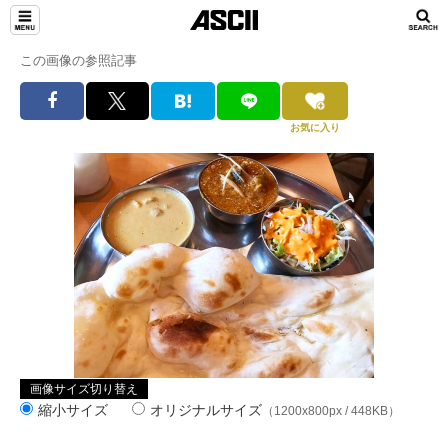
この画像の参照記事
お気に入り
画像サイズ切り替え
縮小サイズ
オリジナルサイズ
（1200x800px / 448KB）