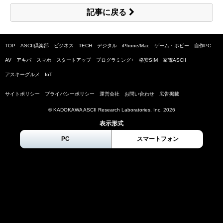
記事に戻る
TOP
ASCII倶楽部
ビジネス
TECH
デジタル
iPhone/Mac
ゲーム・ホビー
自作PC
AV
アキバ
スマホ
スタートアップ
プログラミング+
格安SIM
家電ASCII
アスキーグルメ
IoT
サイトポリシー
プライバシーポリシー
運営会社
お問い合わせ
広告掲載
© KADOKAWA ASCII Research Laboratories, Inc.
2026
表示形式
PC
スマートフォン