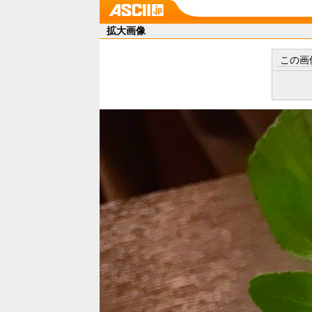
拡大画像
この画