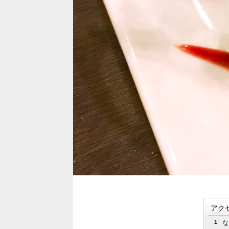
アク
1
な