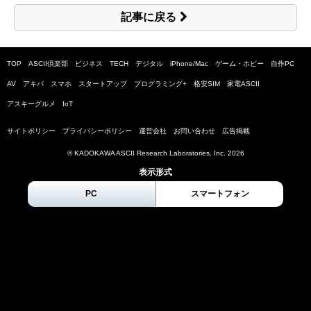
記事に戻る
TOP
ASCII倶楽部
ビジネス
TECH
デジタル
iPhone/Mac
ゲーム・ホビー
自作PC
AV
アキバ
スマホ
スタートアップ
プログラミング+
格安SIM
家電ASCII
アスキーグルメ
IoT
サイトポリシー
プライバシーポリシー
運営会社
お問い合わせ
広告掲載
© KADOKAWA ASCII Research Laboratories, Inc.
2026
表示形式
PC
スマートフォン