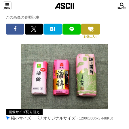
この画像の参照記事
お気に入り
画像サイズ切り替え
縮小サイズ
オリジナルサイズ
（1200x800px / 448KB）