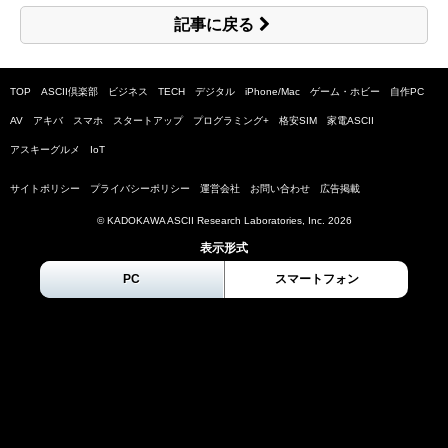
記事に戻る
TOP
ASCII倶楽部
ビジネス
TECH
デジタル
iPhone/Mac
ゲーム・ホビー
自作PC
AV
アキバ
スマホ
スタートアップ
プログラミング+
格安SIM
家電ASCII
アスキーグルメ
IoT
サイトポリシー
プライバシーポリシー
運営会社
お問い合わせ
広告掲載
© KADOKAWA ASCII Research Laboratories, Inc.
2026
表示形式
PC
スマートフォン