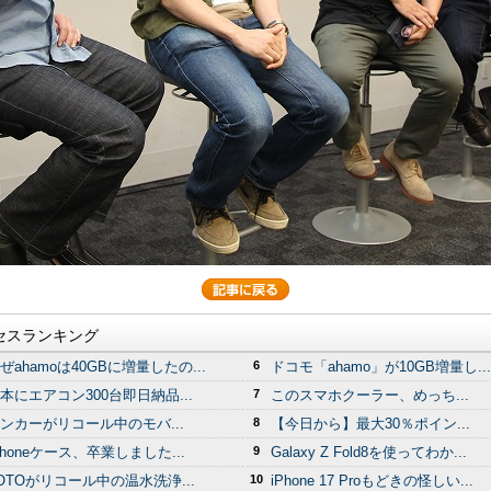
セスランキング
ぜahamoは40GBに増量したの...
6
ドコモ「ahamo」が10GB増量し...
本にエアコン300台即日納品...
7
このスマホクーラー、めっち...
ンカーがリコール中のモバ...
8
【今日から】最大30％ポイン...
Phoneケース、卒業しました...
9
Galaxy Z Fold8を使ってわか...
OTOがリコール中の温水洗浄...
10
iPhone 17 Proもどきの怪しい...