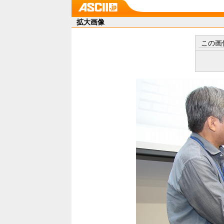
拡大画像
この画