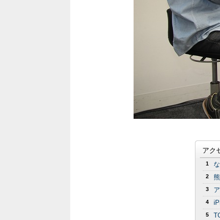
アク
1
な
2
熊
3
ア
4
i
5
T