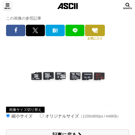
この画像の参照記事
お気に入り
画像サイズ切り替え
縮小サイズ
オリジナルサイズ
（1200x800px / 448KB）
記事に戻る