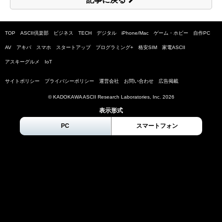
TOP
ASCII倶楽部
ビジネス
TECH
デジタル
iPhone/Mac
ゲーム・ホビー
自作PC
AV
アキバ
スマホ
スタートアップ
プログラミング+
格安SIM
家電ASCII
アスキーグルメ
IoT
サイトポリシー
プライバシーポリシー
運営会社
お問い合わせ
広告掲載
© KADOKAWA ASCII Research Laboratories, Inc.
2026
表示形式
PC
スマートフォン