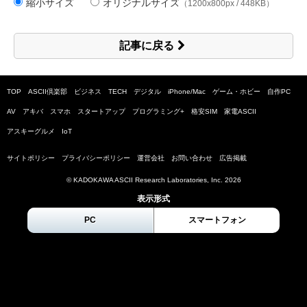
縮小サイズ
オリジナルサイズ
（1200x800px / 448KB）
記事に戻る
TOP
ASCII倶楽部
ビジネス
TECH
デジタル
iPhone/Mac
ゲーム・ホビー
自作PC
AV
アキバ
スマホ
スタートアップ
プログラミング+
格安SIM
家電ASCII
アスキーグルメ
IoT
サイトポリシー
プライバシーポリシー
運営会社
お問い合わせ
広告掲載
© KADOKAWA ASCII Research Laboratories, Inc.
2026
表示形式
PC
スマートフォン