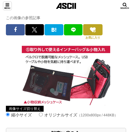
この画像の参照記事
お気に入り
画像サイズ切り替え
縮小サイズ
オリジナルサイズ
（1200x800px / 448KB）