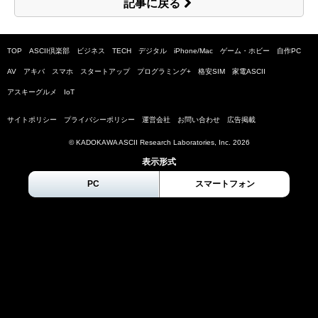
記事に戻る
TOP
ASCII倶楽部
ビジネス
TECH
デジタル
iPhone/Mac
ゲーム・ホビー
自作PC
AV
アキバ
スマホ
スタートアップ
プログラミング+
格安SIM
家電ASCII
アスキーグルメ
IoT
サイトポリシー
プライバシーポリシー
運営会社
お問い合わせ
広告掲載
© KADOKAWA ASCII Research Laboratories, Inc.
2026
表示形式
PC
スマートフォン