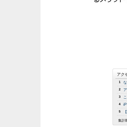
アク
1
な
2
ア
3
こ
4
i
5
【
集計