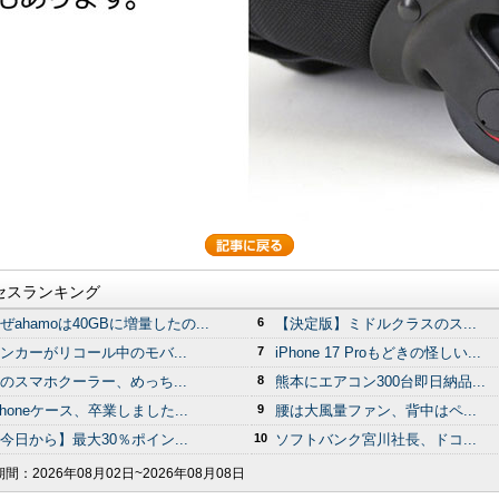
セスランキング
ぜahamoは40GBに増量したの...
6
【決定版】ミドルクラスのス...
ンカーがリコール中のモバ...
7
iPhone 17 Proもどきの怪しい...
のスマホクーラー、めっち...
8
熊本にエアコン300台即日納品...
Phoneケース、卒業しました...
9
腰は大風量ファン、背中はペ...
今日から】最大30％ポイン...
10
ソフトバンク宮川社長、ドコ...
期間：
2026年08月02日~2026年08月08日