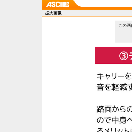
拡大画像
この画