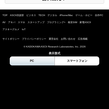
TOP
ASCII倶楽部
ビジネス
TECH
デジタル
iPhone/Mac
ゲーム・ホビー
自作PC
AV
アキバ
スマホ
スタートアップ
プログラミング+
格安SIM
家電ASCII
アスキーグルメ
IoT
サイトポリシー
プライバシーポリシー
運営会社
お問い合わせ
広告掲載
© KADOKAWA ASCII Research Laboratories, Inc.
2026
表示形式
PC
スマートフォン