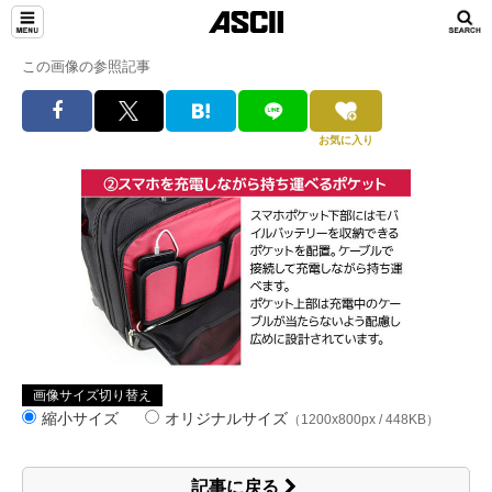
この画像の参照記事
お気に入り
画像サイズ切り替え
縮小サイズ
オリジナルサイズ
（1200x800px / 448KB）
記事に戻る