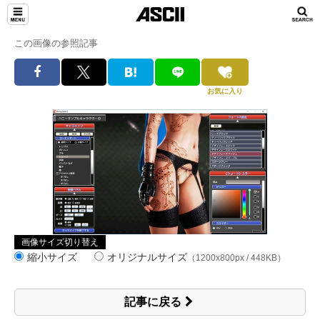
この画像の参照記事
お気に入り
画像サイズ切り替え
縮小サイズ
オリジナルサイズ
（1200x800px / 448KB）
記事に戻る