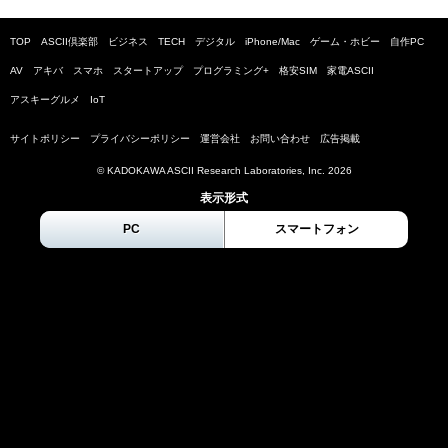
TOP
ASCII倶楽部
ビジネス
TECH
デジタル
iPhone/Mac
ゲーム・ホビー
自作PC
AV
アキバ
スマホ
スタートアップ
プログラミング+
格安SIM
家電ASCII
アスキーグルメ
IoT
サイトポリシー
プライバシーポリシー
運営会社
お問い合わせ
広告掲載
© KADOKAWA ASCII Research Laboratories, Inc.
2026
表示形式
PC
スマートフォン