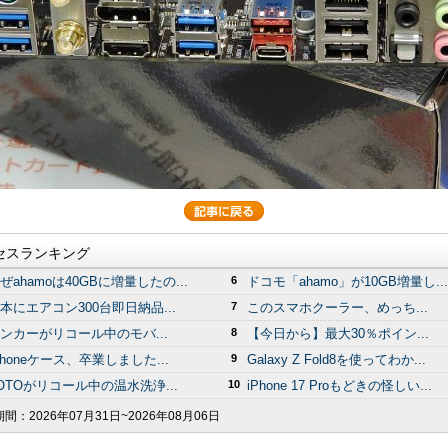
セスランキング
ぜahamoは40GBに増量したの...
6
ドコモ「ahamo」が10GB増量し...
本にエアコン300台即日納品...
7
このスマホクーラー、めっち...
ンカーがリコール中のモバ...
8
【今日から】最大30％ポイン...
Phoneケース、卒業しました...
9
Galaxy Z Fold8を使ってわか...
OTOがリコール中の温水洗浄...
10
iPhone 17 Proもどきの怪しい...
期間：
2026年07月31日~2026年08月06日