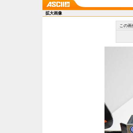
拡大画像
この画