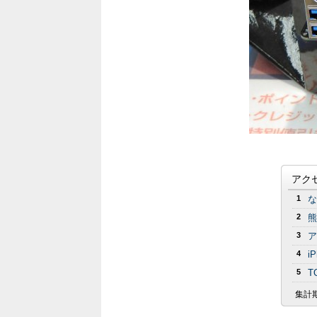
アク
1
な
2
熊
3
ア
4
i
5
T
集計