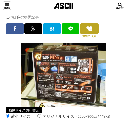
この画像の参照記事
お気に入り
画像サイズ切り替え
縮小サイズ
オリジナルサイズ
（1200x800px / 448KB）