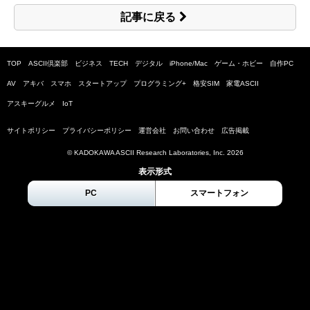
記事に戻る
TOP
ASCII倶楽部
ビジネス
TECH
デジタル
iPhone/Mac
ゲーム・ホビー
自作PC
AV
アキバ
スマホ
スタートアップ
プログラミング+
格安SIM
家電ASCII
アスキーグルメ
IoT
サイトポリシー
プライバシーポリシー
運営会社
お問い合わせ
広告掲載
© KADOKAWA ASCII Research Laboratories, Inc.
2026
表示形式
PC
スマートフォン