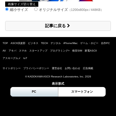
画像サイズ切り替え
縮小サイズ
オリジナルサイズ
（1200x800px / 448KB）
記事に戻る
TOP
ASCII倶楽部
ビジネス
TECH
デジタル
iPhone/Mac
ゲーム・ホビー
自作PC
AV
アキバ
スマホ
スタートアップ
プログラミング+
格安SIM
家電ASCII
アスキーグルメ
IoT
サイトポリシー
プライバシーポリシー
運営会社
お問い合わせ
広告掲載
© KADOKAWA ASCII Research Laboratories, Inc.
2026
表示形式
PC
スマートフォン