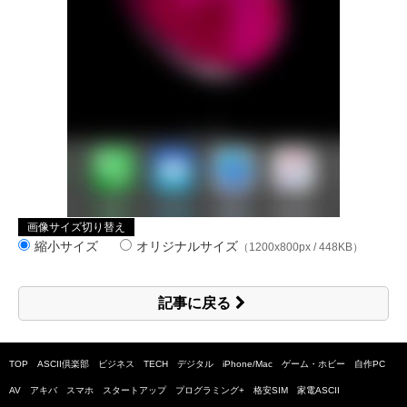
画像サイズ切り替え
縮小サイズ
オリジナルサイズ
（1200x800px / 448KB）
記事に戻る
TOP
ASCII倶楽部
ビジネス
TECH
デジタル
iPhone/Mac
ゲーム・ホビー
自作PC
AV
アキバ
スマホ
スタートアップ
プログラミング+
格安SIM
家電ASCII