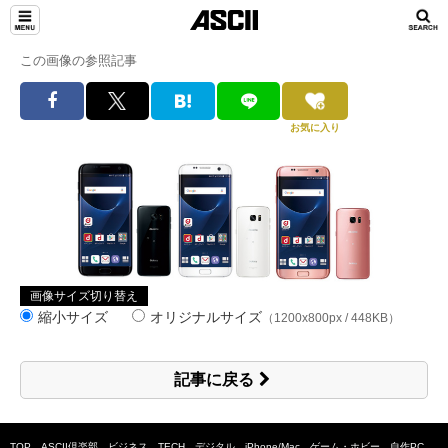
この画像の参照記事
お気に入り
画像サイズ切り替え
縮小サイズ
オリジナルサイズ
（1200x800px / 448KB）
記事に戻る
TOP
ASCII倶楽部
ビジネス
TECH
デジタル
iPhone/Mac
ゲーム・ホビー
自作PC