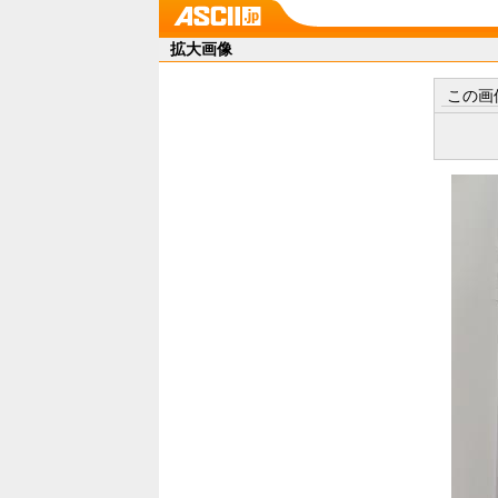
拡大画像
この画