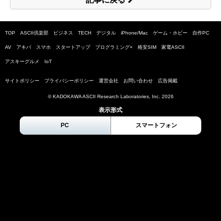
TOP
ASCII倶楽部
ビジネス
TECH
デジタル
iPhone/Mac
ゲーム・ホビー
自作PC
AV
アキバ
スマホ
スタートアップ
プログラミング+
格安SIM
家電ASCII
アスキーグルメ
IoT
サイトポリシー
プライバシーポリシー
運営会社
お問い合わせ
広告掲載
© KADOKAWA ASCII Research Laboratories, Inc.
2026
表示形式
PC
スマートフォン