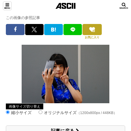
この画像の参照記事
お気に入り
画像サイズ切り替え
縮小サイズ
オリジナルサイズ
（1200x800px / 448KB）
記事に戻る