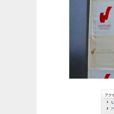
アク
1
な
2
ア