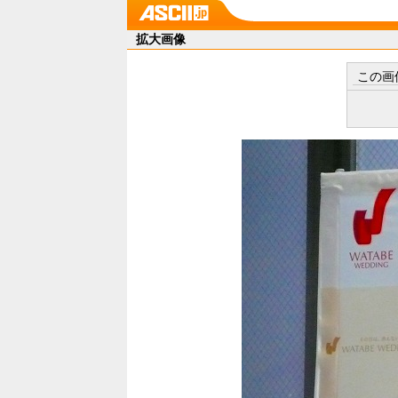
拡大画像
この画