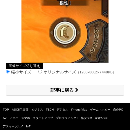
画像サイズ切り替え
縮小サイズ
オリジナルサイズ
（1200x800px / 448KB）
記事に戻る
TOP
ASCII倶楽部
ビジネス
TECH
デジタル
iPhone/Mac
ゲーム・ホビー
自作PC
AV
アキバ
スマホ
スタートアップ
プログラミング+
格安SIM
家電ASCII
アスキーグルメ
IoT