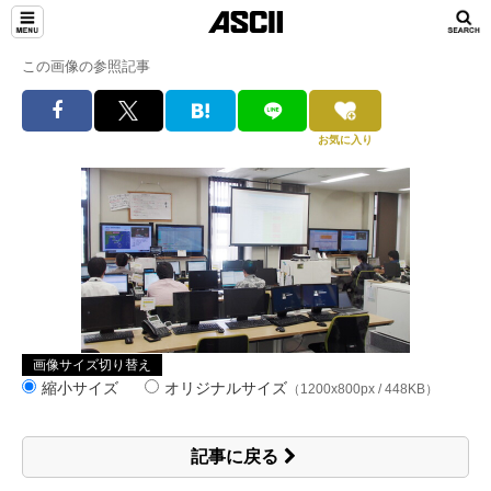
この画像の参照記事
お気に入り
画像サイズ切り替え
縮小サイズ
オリジナルサイズ
（1200x800px / 448KB）
記事に戻る