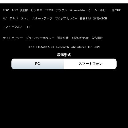
TOP
ASCII倶楽部
ビジネス
TECH
デジタル
iPhone/Mac
ゲーム・ホビー
自作PC
AV
アキバ
スマホ
スタートアップ
プログラミング+
格安SIM
家電ASCII
アスキーグルメ
IoT
サイトポリシー
プライバシーポリシー
運営会社
お問い合わせ
広告掲載
© KADOKAWA ASCII Research Laboratories, Inc.
2026
表示形式
PC
スマートフォン