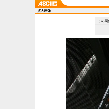
拡大画像
この画