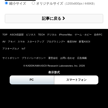
縮小サイズ
オリジナルサイズ
（1200x800px / 448KB）
記事に戻る
TOP
ASCII倶楽部
ビジネス
TECH
デジタル
iPhone/Mac
ゲーム・ホビー
自作PC
AV
アキバ
スマホ
スタートアップ
プログラミング+
格安SIM
家電ASCII
アスキーグルメ
IoT
サイトポリシー
プライバシーポリシー
運営会社
お問い合わせ
広告掲載
© KADOKAWA ASCII Research Laboratories, Inc.
2026
表示形式
PC
スマートフォン