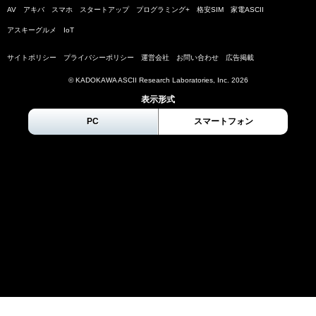
AV
アキバ
スマホ
スタートアップ
プログラミング+
格安SIM
家電ASCII
アスキーグルメ
IoT
サイトポリシー
プライバシーポリシー
運営会社
お問い合わせ
広告掲載
© KADOKAWA ASCII Research Laboratories, Inc.
2026
表示形式
PC
スマートフォン