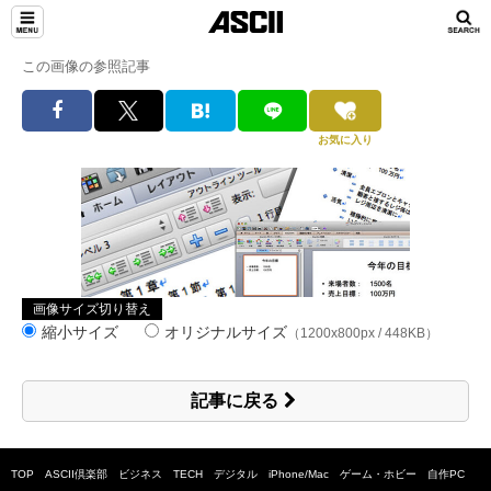
この画像の参照記事
お気に入り
画像サイズ切り替え
縮小サイズ
オリジナルサイズ
（1200x800px / 448KB）
記事に戻る
TOP
ASCII倶楽部
ビジネス
TECH
デジタル
iPhone/Mac
ゲーム・ホビー
自作PC