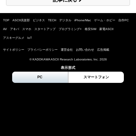
TOP
ASCII倶楽部
ビジネス
TECH
デジタル
iPhone/Mac
ゲーム・ホビー
自作PC
AV
アキバ
スマホ
スタートアップ
プログラミング+
格安SIM
家電ASCII
アスキーグルメ
IoT
サイトポリシー
プライバシーポリシー
運営会社
お問い合わせ
広告掲載
© KADOKAWA ASCII Research Laboratories, Inc.
2026
表示形式
PC
スマートフォン