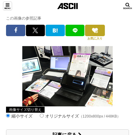
この画像の参照記事
お気に入り
画像サイズ切り替え
縮小サイズ
オリジナルサイズ
（1200x800px / 448KB）
記事に戻る