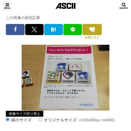
この画像の参照記事
お気に入り
画像サイズ切り替え
縮小サイズ
オリジナルサイズ
（1200x800px / 448KB）