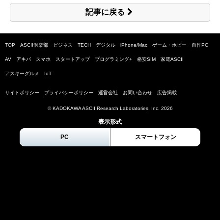
記事に戻る
TOP
ASCII倶楽部
ビジネス
TECH
デジタル
iPhone/Mac
ゲーム・ホビー
自作PC
AV
アキバ
スマホ
スタートアップ
プログラミング+
格安SIM
家電ASCII
アスキーグルメ
IoT
サイトポリシー
プライバシーポリシー
運営会社
お問い合わせ
広告掲載
© KADOKAWA ASCII Research Laboratories, Inc.
2026
表示形式
PC
スマートフォン