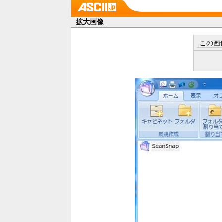
拡大画像
この画