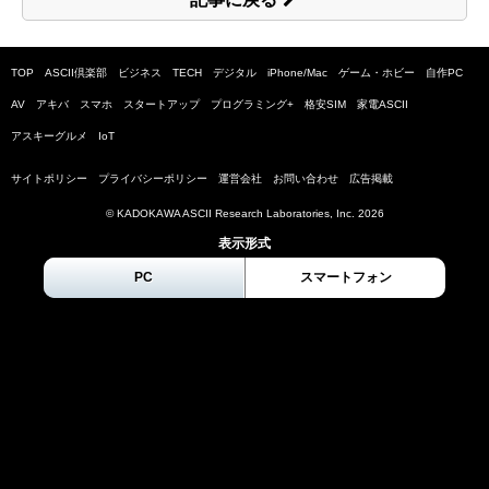
TOP
ASCII倶楽部
ビジネス
TECH
デジタル
iPhone/Mac
ゲーム・ホビー
自作PC
AV
アキバ
スマホ
スタートアップ
プログラミング+
格安SIM
家電ASCII
アスキーグルメ
IoT
サイトポリシー
プライバシーポリシー
運営会社
お問い合わせ
広告掲載
© KADOKAWA ASCII Research Laboratories, Inc.
2026
表示形式
PC
スマートフォン