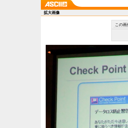
拡大画像
この画