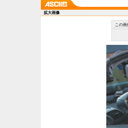
拡大画像
この画