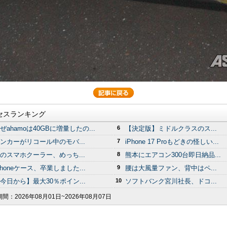
セスランキング
ぜahamoは40GBに増量したの...
6
【決定版】ミドルクラスのス...
ンカーがリコール中のモバ...
7
iPhone 17 Proもどきの怪しい...
のスマホクーラー、めっち...
8
熊本にエアコン300台即日納品...
Phoneケース、卒業しました...
9
腰は大風量ファン、背中はペ...
今日から】最大30％ポイン...
10
ソフトバンク宮川社長、ドコ...
期間：
2026年08月01日~2026年08月07日