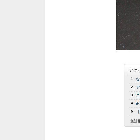
アク
1
な
2
ア
3
こ
4
i
5
【
集計