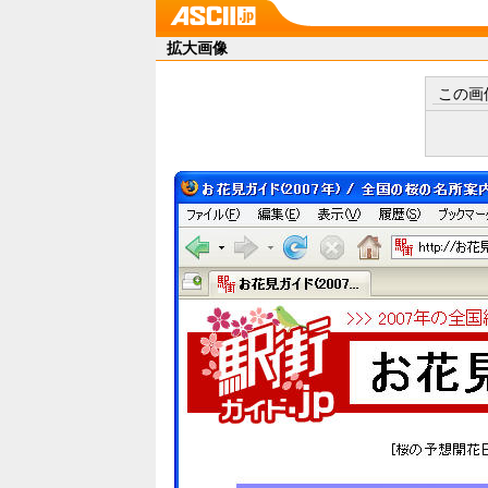
拡大画像
この画