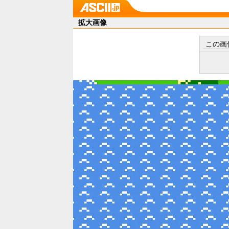
拡大画像
この画