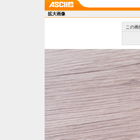
拡大画像
この画