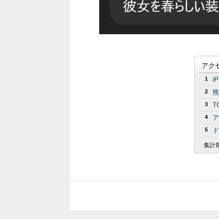
アク
1
i
2
熊
3
T
4
ア
5
ド
集計