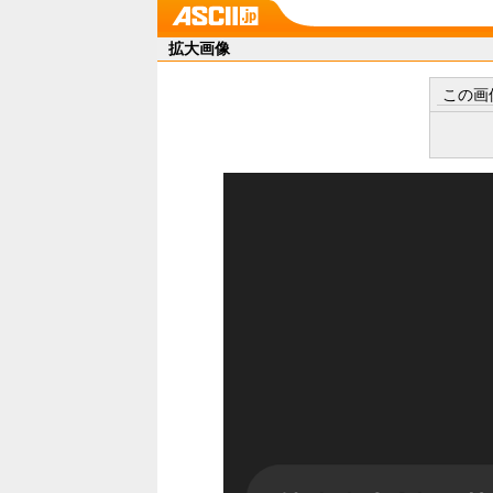
拡大画像
この画