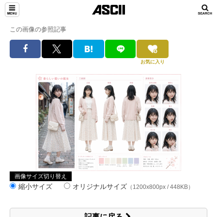
この画像の参照記事
お気に入り
画像サイズ切り替え
縮小サイズ
オリジナルサイズ
（1200x800px / 448KB）
記事に戻る