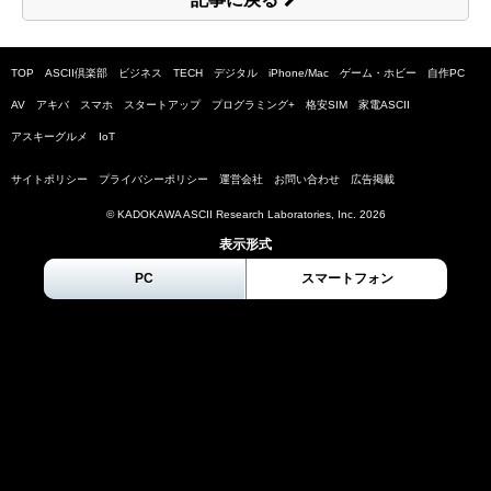
TOP
ASCII倶楽部
ビジネス
TECH
デジタル
iPhone/Mac
ゲーム・ホビー
自作PC
AV
アキバ
スマホ
スタートアップ
プログラミング+
格安SIM
家電ASCII
アスキーグルメ
IoT
サイトポリシー
プライバシーポリシー
運営会社
お問い合わせ
広告掲載
© KADOKAWA ASCII Research Laboratories, Inc.
2026
表示形式
PC
スマートフォン