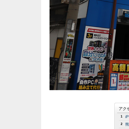
アク
1
i
2
熊