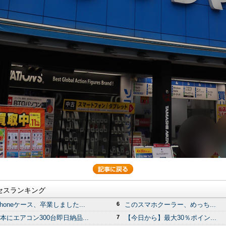
セスランキング
Phoneケース、卒業しました...
6
このスマホクーラー、めっち...
本にエアコン300台即日納品...
7
【今日から】最大30％ポイン...