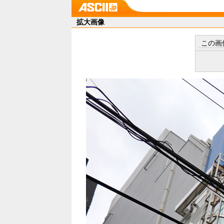
拡大画像
この画