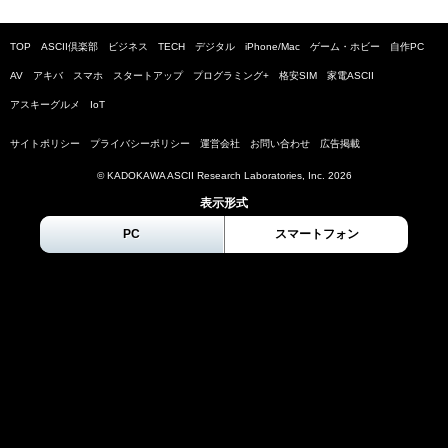
TOP
ASCII倶楽部
ビジネス
TECH
デジタル
iPhone/Mac
ゲーム・ホビー
自作PC
AV
アキバ
スマホ
スタートアップ
プログラミング+
格安SIM
家電ASCII
アスキーグルメ
IoT
サイトポリシー
プライバシーポリシー
運営会社
お問い合わせ
広告掲載
© KADOKAWA ASCII Research Laboratories, Inc.
2026
表示形式
PC
スマートフォン