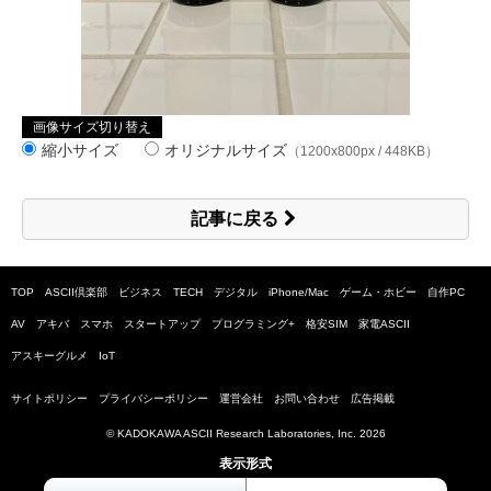
画像サイズ切り替え
縮小サイズ
オリジナルサイズ
（1200x800px / 448KB）
記事に戻る
TOP
ASCII倶楽部
ビジネス
TECH
デジタル
iPhone/Mac
ゲーム・ホビー
自作PC
AV
アキバ
スマホ
スタートアップ
プログラミング+
格安SIM
家電ASCII
アスキーグルメ
IoT
サイトポリシー
プライバシーポリシー
運営会社
お問い合わせ
広告掲載
© KADOKAWA ASCII Research Laboratories, Inc.
2026
表示形式